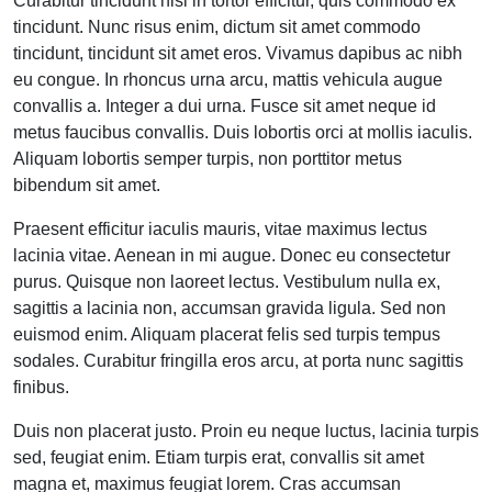
Curabitur tincidunt nisi in tortor efficitur, quis commodo ex
tincidunt. Nunc risus enim, dictum sit amet commodo
tincidunt, tincidunt sit amet eros. Vivamus dapibus ac nibh
eu congue. In rhoncus urna arcu, mattis vehicula augue
convallis a. Integer a dui urna. Fusce sit amet neque id
metus faucibus convallis. Duis lobortis orci at mollis iaculis.
Aliquam lobortis semper turpis, non porttitor metus
bibendum sit amet.
Praesent efficitur iaculis mauris, vitae maximus lectus
lacinia vitae. Aenean in mi augue. Donec eu consectetur
purus. Quisque non laoreet lectus. Vestibulum nulla ex,
sagittis a lacinia non, accumsan gravida ligula. Sed non
euismod enim. Aliquam placerat felis sed turpis tempus
sodales. Curabitur fringilla eros arcu, at porta nunc sagittis
finibus.
Duis non placerat justo. Proin eu neque luctus, lacinia turpis
sed, feugiat enim. Etiam turpis erat, convallis sit amet
magna et, maximus feugiat lorem. Cras accumsan